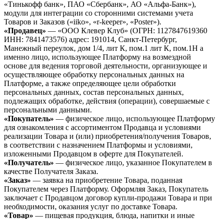
«Тинькофф банк», ПАО «Сбербанк», АО «Альфа-Банк»),
модули для интеграции со сторонними системами учета
Товаров и Заказов («iiko», «r-keeper», «Poster»).
«Продавец»
— «ООО Клевер Клуб» (ОГРН: 1127847619360
ИНН: 7841473576) адрес: 191014, Санкт-Петербург,
Манежный переулок, дом 1/4, лит К, пом.1 лит К, пом.1Н а
именно лицо, использующее Платформу на возмездной
основе для ведения торговой деятельности, организующее и
осуществляющее обработку персональных данных на
Платформе, а также определяющее цели обработки
персональных данных, состав персональных данных,
подлежащих обработке, действия (операции), совершаемые с
персональными данными.
«Покупатель»
— физическое лицо, использующее Платформу
для ознакомления с ассортиментом Продавца и условиями
реализации Товара и (или) приобретения/получения Товаров,
в соответствии с назначением Платформы и условиями,
изложенными Продавцом в оферте для Покупателей.
«Получатель»
— физическое лицо, указанное Покупателем в
качестве Получателя Заказа.
«Заказ»
— заявка на приобретение Товара, поданная
Покупателем через Платформу. Оформляя Заказ, Покупатель
заключает с Продавцом договор купли-продажи Товара и при
необходимости, оказания услуг по доставке Товара.
«Товар»
— пищевая продукция, блюда, напитки и иные