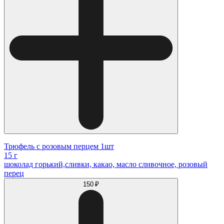
Трюфель с розовым перцем 1шт
15 г
шоколад горький,сливки, какао, масло сливочное, розовый
перец
150 ₽