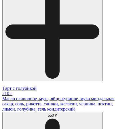
Тарт с голубикой
210 г
Масло сливочное, мука, яйцо куриное, мука миндальная,
сахар, соль, рикотта, сливки, желатин, черника, пектин,
лимон, голубика, гель кондитерский
550 ₽