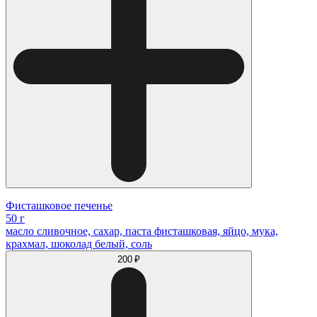
Фисташковое печенье
50 г
масло сливочное, сахар, паста фисташковая, яйцо, мука,
крахмал, шоколад белый, соль
200 ₽