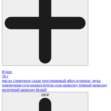
Кукис
50 г
масло сливочное,сахар тростниковый,яйцо куриное, мука
пшеничная,сода,разрыхлитель,соль,шоколад темный,шоколад
молочный,шоколад белый
200 ₽