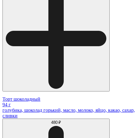
Торт шоколадный
94 г
голубика, шоколад горький, масло, молоко, яйцо, какао, сахар,
сливки
480 ₽