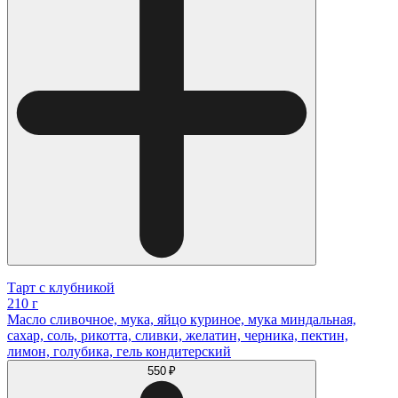
Тарт с клубникой
210 г
Масло сливочное, мука, яйцо куриное, мука миндальная,
сахар, соль, рикотта, сливки, желатин, черника, пектин,
лимон, голубика, гель кондитерский
550 ₽