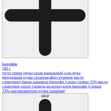
Баноффи
180 г
тесто сюкре (мука,сахар ванильный,соль,мука
миндальная,пудра сахарная,яйцо куриное,масло
сливочное),банан,карамель баннофи (сахар,сливки 33%,масло
сливочное,сироп глюкоза,желатин),крем баннофи (сливки
33%,сыр маскарпоне,пудра сахарная)
490 ₽