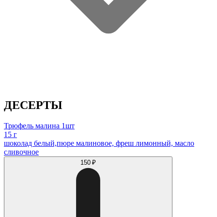
ДЕСЕРТЫ
Трюфель малина 1шт
15 г
шоколад белый,пюре малиновое, фреш лимонный, масло
сливочное
150 ₽