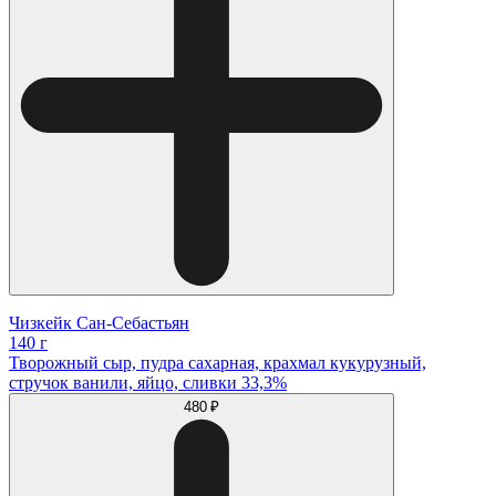
Чизкейк Сан-Себастьян
140 г
Творожный сыр, пудра сахарная, крахмал кукурузный,
стручок ванили, яйцо, сливки 33,3%
480 ₽