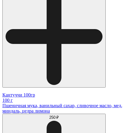
Кантуччи 100гр
100 г
Пшеничная мука, ванильный сахар, сливочное масло, мед,
миндаль, цедра лимона
250 ₽