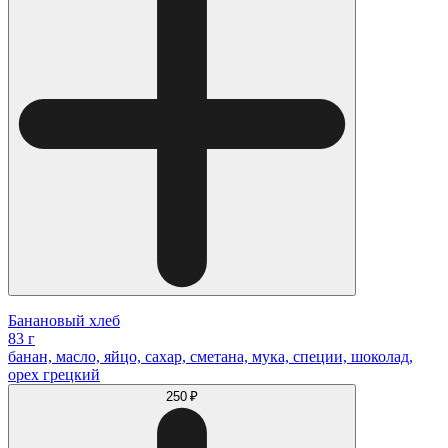
Банановый хлеб
83 г
банан, масло, яйцо, сахар, сметана, мука, специи, шоколад,
орех грецкий
250 ₽