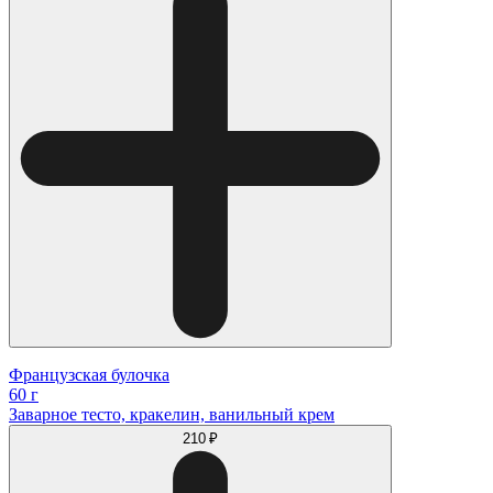
Французская булочка
60 г
Заварное тесто, кракелин, ванильный крем
210 ₽