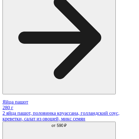
Яйца пашот
280 г
2 яйца пашот, половинка круассана, голландский соус,
креветки, салат из овощей, микс семян
от
590 ₽