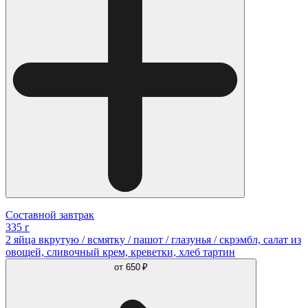
Составной завтрак
335 г
2 яйца вкрутую / всмятку / пашот / глазунья / скрэмбл, салат из
овощей, сливочный крем, креветки, хлеб тартин
от
650 ₽