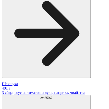
Шакшука
401 г
3 яйца, соус из томатов и лука, паприка, чиабатта
от
550 ₽