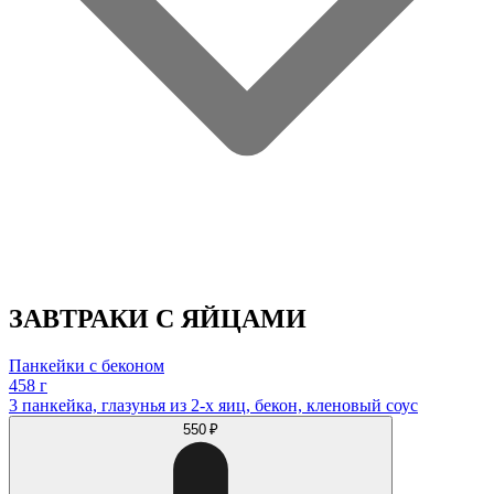
ЗАВТРАКИ С ЯЙЦАМИ
Панкейки с беконом
458 г
3 панкейка, глазунья из 2-х яиц, бекон, кленовый соус
550 ₽