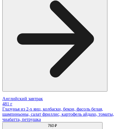
Английский завтрак
481 г
Глазунья из 2-х яиц, колбаски, бекон, фасоль белая,
шампиньоны, салат фриллис, картофель айдахо, томаты,
чиабатта, петрушка
760 ₽