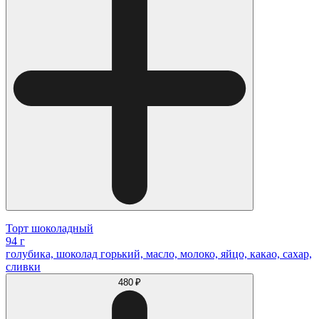
Торт шоколадный
94 г
голубика, шоколад горький, масло, молоко, яйцо, какао, сахар,
сливки
480 ₽