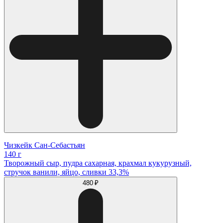
Чизкейк Сан-Себастьян
140 г
Творожный сыр, пудра сахарная, крахмал кукурузный,
стручок ванили, яйцо, сливки 33,3%
480 ₽