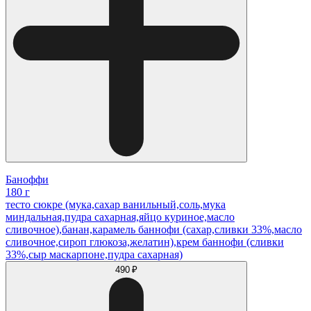
Баноффи
180 г
тесто сюкре (мука,сахар ванильный,соль,мука
миндальная,пудра сахарная,яйцо куриное,масло
сливочное),банан,карамель баннофи (сахар,сливки 33%,масло
сливочное,сироп глюкоза,желатин),крем баннофи (сливки
33%,сыр маскарпоне,пудра сахарная)
490 ₽