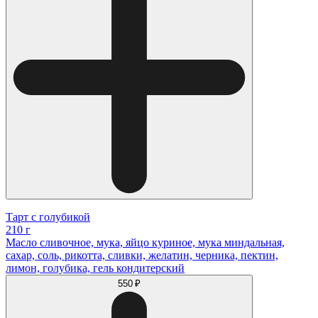
Тарт с голубикой
210 г
Масло сливочное, мука, яйцо куриное, мука миндальная,
сахар, соль, рикотта, сливки, желатин, черника, пектин,
лимон, голубика, гель кондитерский
550 ₽