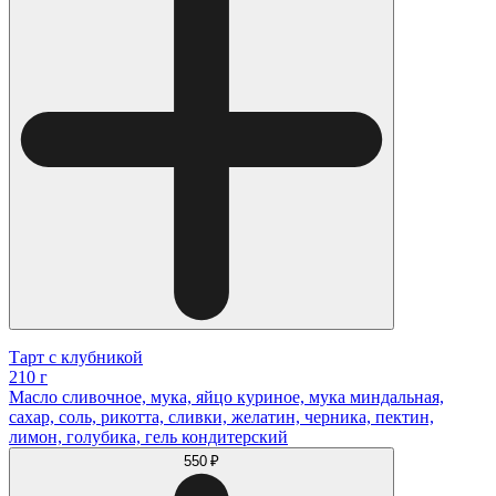
Тарт с клубникой
210 г
Масло сливочное, мука, яйцо куриное, мука миндальная,
сахар, соль, рикотта, сливки, желатин, черника, пектин,
лимон, голубика, гель кондитерский
550 ₽