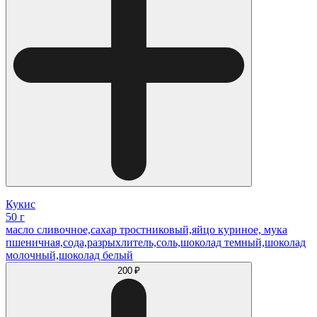
Кукис
50 г
масло сливочное,сахар тростниковый,яйцо куриное, мука
пшеничная,сода,разрыхлитель,соль,шоколад темный,шоколад
молочный,шоколад белый
200 ₽