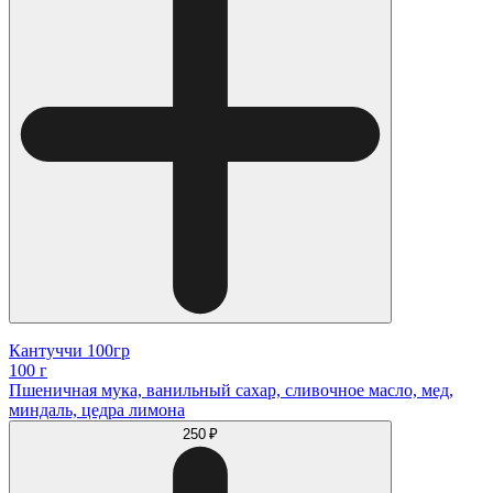
Кантуччи 100гр
100 г
Пшеничная мука, ванильный сахар, сливочное масло, мед,
миндаль, цедра лимона
250 ₽