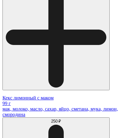
Кекс лимонный с маком
99 г
мак, молоко, масло, сахар, яйцо, сметана, мука, лимон,
смородина
250 ₽