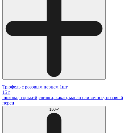
Трюфель с розовым перцем 1шт
15 г
шоколад горький,сливки, какао, масло сливочное, розовый
перец
150 ₽