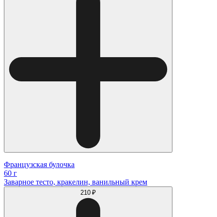
Французская булочка
60 г
Заварное тесто, кракелин, ванильный крем
210 ₽