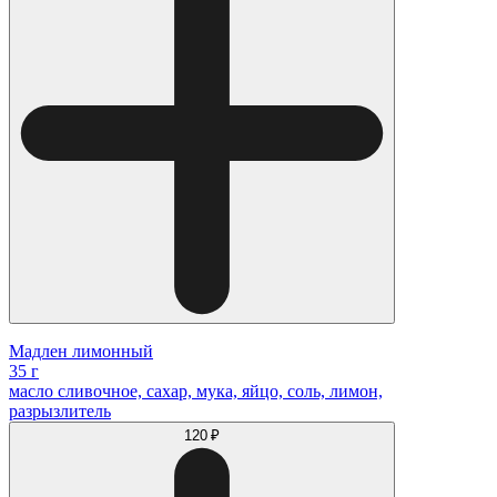
Мадлен лимонный
35 г
масло сливочное, сахар, мука, яйцо, соль, лимон,
разрызлитель
120 ₽