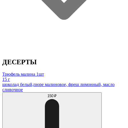
ДЕСЕРТЫ
Трюфель малина 1шт
15 г
шоколад белый,пюре малиновое, фреш лимонный, масло
сливочное
150 ₽