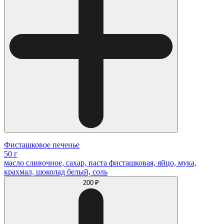
Фисташковое печенье
50 г
масло сливочное, сахар, паста фисташковая, яйцо, мука,
крахмал, шоколад белый, соль
200 ₽