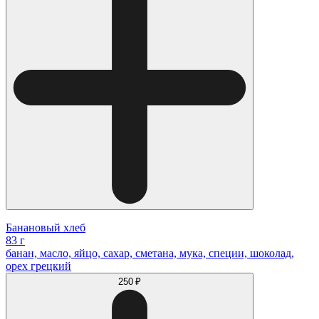
Банановый хлеб
83 г
банан, масло, яйцо, сахар, сметана, мука, специи, шоколад,
орех грецкий
250 ₽